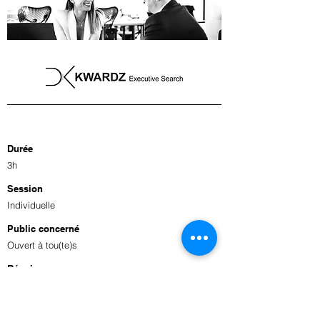
Durée
3h
Session
Individuelle
Public concerné
Ouvert à tou(te)s
Réunion
Visioconférence via Teams
Prix