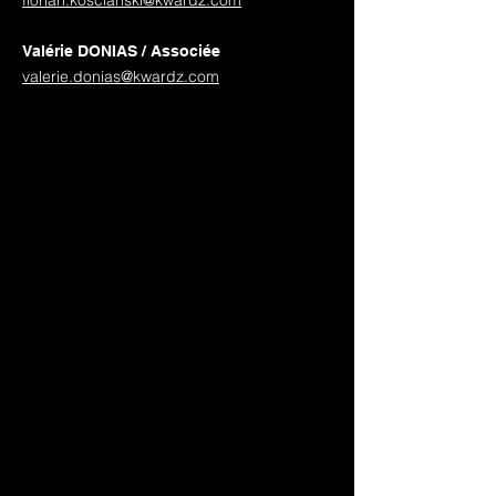
florian.koscianski@kwardz.com
Valérie DONIAS /
Associée
valerie.donias@kwardz.com