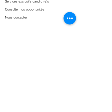
Services exclusifs candidt(e)s
Consulter nos opportunités
Nous contacter
Adresses
KWARDZ Executive Search
Executive Search & Strategic Talent Advisory
SIÈGE SOCIAL
54-56 avenue Hoche
75008 Paris, France
01 86 86 03 29
Bureau Administratif
13 rue François Toullec
56100 Lorient, France
02 97 78 52 50