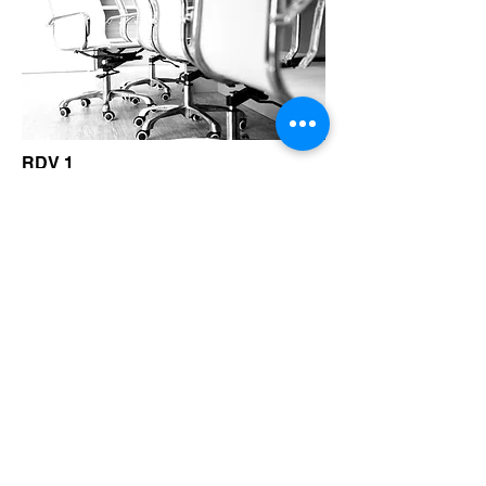
RDV 1
Consultant KWARDZ Executive Search
RDV 2