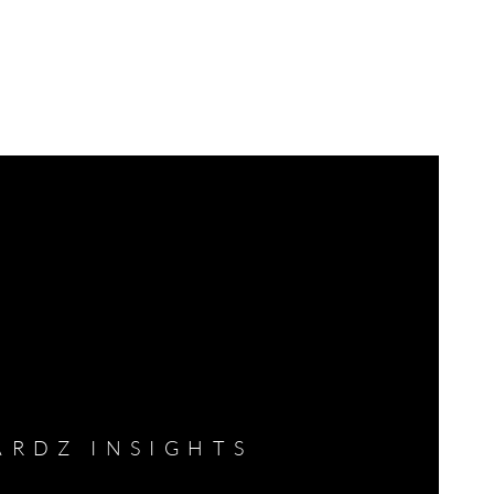
Se connect
ARDZ EXECUTIVE SEARCH
CONTACT
ARDZ INSIGHTS