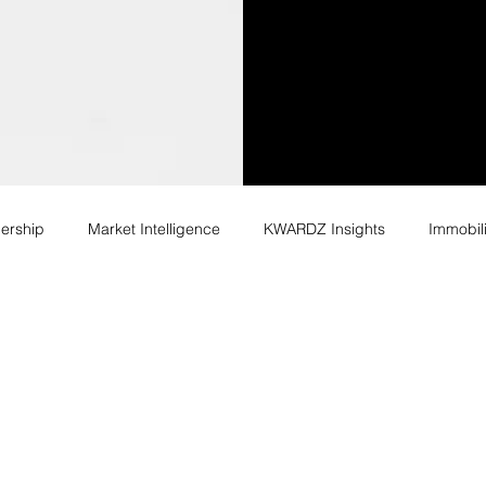
ership
Market Intelligence
KWARDZ Insights
Immobili
Industrie & Transformation
Retail & Consumer Goods
 Transformation