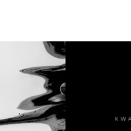
ISE
EXPERTISES
CANDIDAT(E)
NOS OFFRES
KW
KW