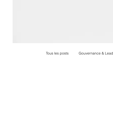
Tous les posts
Gouvernance & Lead
Services Financiers/Private Capital
Industrie &